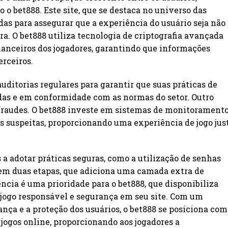
 bet888. Este site, que se destaca no universo das
as para assegurar que a experiência do usuário seja não
. O bet888 utiliza tecnologia de criptografia avançada
inanceiros dos jogadores, garantindo que informações
erceiros.
uditorias regulares para garantir que suas práticas de
as e em conformidade com as normas do setor. Outro
a fraudes. O bet888 investe em sistemas de monitorament
 suspeitas, proporcionando uma experiência de jogo jus
a adotar práticas seguras, como a utilização de senhas
o em duas etapas, que adiciona uma camada extra de
ncia é uma prioridade para o bet888, que disponibiliza
 jogo responsável e segurança em seu site. Com um
ça e a proteção dos usuários, o bet888 se posiciona com
jogos online, proporcionando aos jogadores a