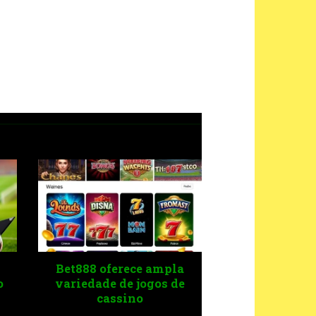
envolvedores
Métodos de pagamento
m inovação em
oferecidos pelo bet888
os de cassino