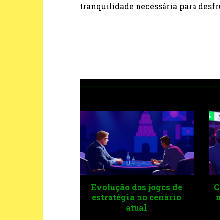
tranquilidade necessária para desfr
Como a gamificação está
Apostas espor
mudando a experiência
online em asce
do usuário
Brasil