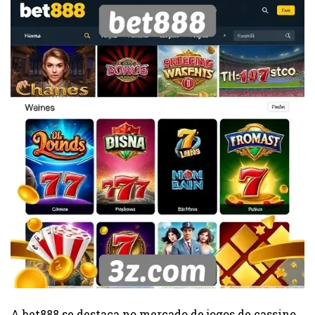
A bet888 se destaca no mercado de jogos de cassino,