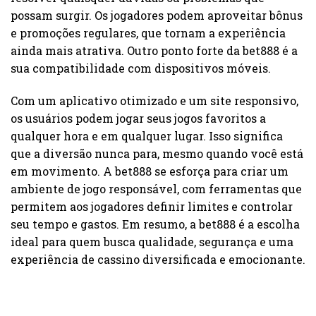
possam surgir. Os jogadores podem aproveitar bônus
e promoções regulares, que tornam a experiência
ainda mais atrativa. Outro ponto forte da bet888 é a
sua compatibilidade com dispositivos móveis.
Com um aplicativo otimizado e um site responsivo,
os usuários podem jogar seus jogos favoritos a
qualquer hora e em qualquer lugar. Isso significa
que a diversão nunca para, mesmo quando você está
em movimento. A bet888 se esforça para criar um
ambiente de jogo responsável, com ferramentas que
permitem aos jogadores definir limites e controlar
seu tempo e gastos. Em resumo, a bet888 é a escolha
ideal para quem busca qualidade, segurança e uma
experiência de cassino diversificada e emocionante.