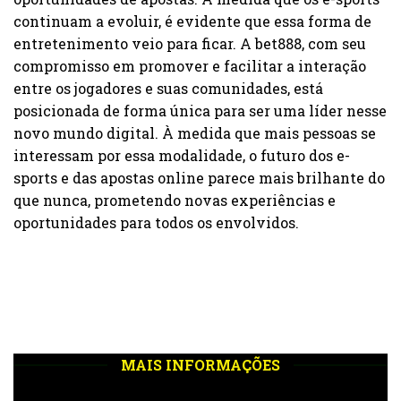
continuam a evoluir, é evidente que essa forma de
entretenimento veio para ficar. A bet888, com seu
compromisso em promover e facilitar a interação
entre os jogadores e suas comunidades, está
posicionada de forma única para ser uma líder nesse
novo mundo digital. À medida que mais pessoas se
interessam por essa modalidade, o futuro dos e-
sports e das apostas online parece mais brilhante do
que nunca, prometendo novas experiências e
oportunidades para todos os envolvidos.
MAIS INFORMAÇÕES