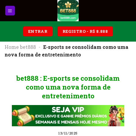
Skip
to
content
ENTRAR
REGISTRO - R$ 8.888
Home bet888
-
E-sports se consolidam como uma
nova forma de entretenimento
bet888 : E-sports se consolidam
como uma nova forma de
entretenimento
13/11/2025