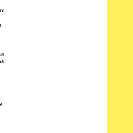
re
a
as
ma
ge