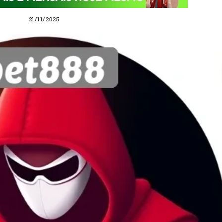
21/11/2025