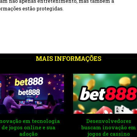
scam não apenas entretenimento, mas também a
ormações estão protegidas.
MAIS INFORMAÇÕES
Desenvolvedores
Crescimento dos jogo
buscam inovação em
online impulsiona
jogos de cassino
novas tendências de