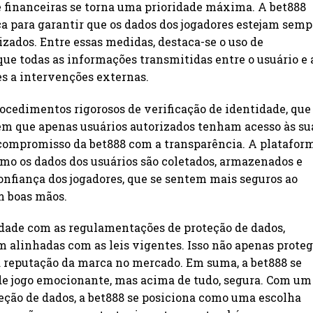
e financeiras se torna uma prioridade máxima. A bet888
a para garantir que os dados dos jogadores estejam semp
izados. Entre essas medidas, destaca-se o uso de
 que todas as informações transmitidas entre o usuário e 
s a intervenções externas.
ocedimentos rigorosos de verificação de identidade, que
em que apenas usuários autorizados tenham acesso às su
 compromisso da bet888 com a transparência. A platafor
mo os dados dos usuários são coletados, armazenados e
 confiança dos jogadores, que se sentem mais seguros ao
m boas mãos.
ade com as regulamentações de proteção de dados,
m alinhadas com as leis vigentes. Isso não apenas prote
a reputação da marca no mercado. Em suma, a bet888 se
de jogo emocionante, mas acima de tudo, segura. Com um
eção de dados, a bet888 se posiciona como uma escolha