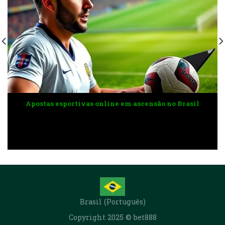
Apostas esportivas online em ascensão no Brasil
Brasil (Português)
Copyright 2025 © bet888